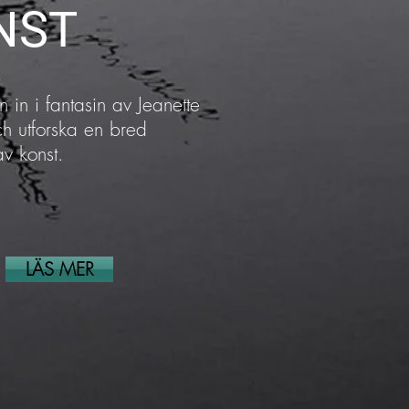
NST
in i fantasin av Jeanette
ch utforska en bred
av konst.
LÄS MER